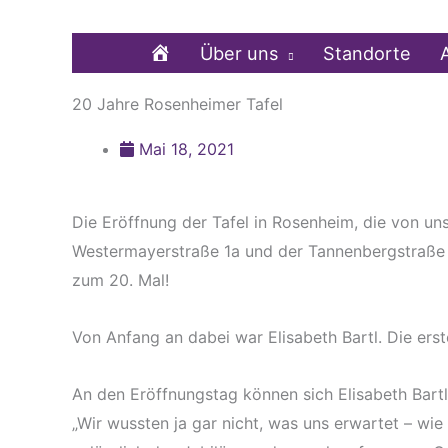
Zum
Inhalt
Home
Über uns
Standorte
springen
20 Jahre Rosenheimer Tafel
Mai 18, 2021
Die Eröffnung der Tafel in Rosenheim, die von un
Westermayerstraße 1a und der Tannenbergstraße 4
zum 20. Mal!
Von Anfang an dabei war Elisabeth Bartl. Die erst
An den Eröffnungstag können sich Elisabeth Bartl u
„Wir wussten ja gar nicht, was uns erwartet – wi