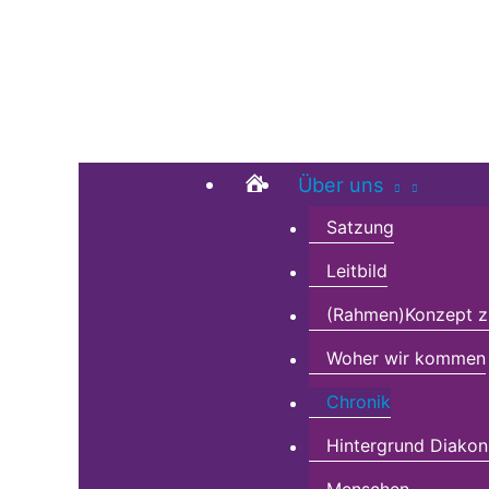
Zum
Suchen …
Inhalt
springen
Home
Über uns
Satzung
Leitbild
(Rahmen)Konzept zu
Woher wir kommen
Chronik
Hintergrund Diakon