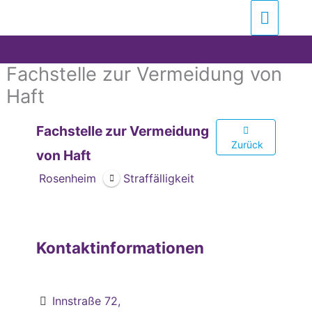
Zum
Suchen …
Haupt
Inhalt
springen
Fachstelle zur Vermeidung von
Haft
Fachstelle zur Vermeidung
Zurück
von Haft
Rosenheim
Straffälligkeit
Kontaktinformationen
Innstraße 72,