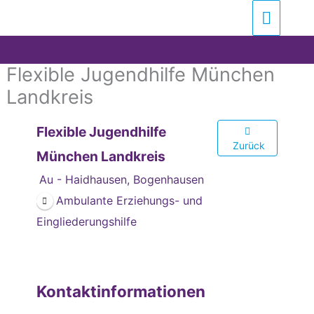
Zum
Suchen …
Haupt
Inhalt
springen
Flexible Jugendhilfe München
Landkreis
Flexible Jugendhilfe
Zurück
München Landkreis
Au - Haidhausen, Bogenhausen
Ambulante Erziehungs- und
Eingliederungshilfe
Kontaktinformationen