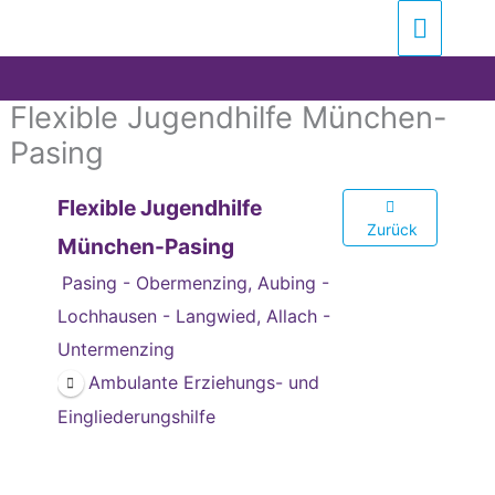
Zum
Suchen …
Haupt
Inhalt
springen
Flexible Jugendhilfe München-
Pasing
Flexible Jugendhilfe
Zurück
München-Pasing
Pasing - Obermenzing, Aubing -
Lochhausen - Langwied, Allach -
Untermenzing
Ambulante Erziehungs- und
Eingliederungshilfe