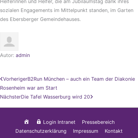
Helferinnen und Helfer, die am Jubiläumstag dank ihres
sozialen Engagements im Mittelpunkt standen, im Garten
des Ebersberger Gemeindehauses.
Autor:
admin
Zurück
Nächster
Vorheriger
B2Run München – auch ein Team der Diakonie
Rosenheim war am Start
Nächster
Die Tafel Wasserburg wird 20
Startseite
Login Intranet
Pressebereich
Datenschutzerklärung
Impressum
Kontakt