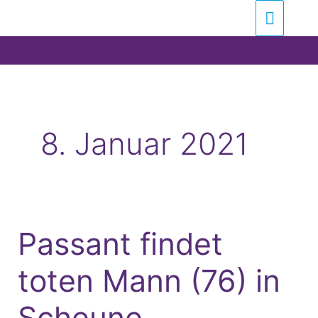
Zum
Suchen …
Haupt
Inhalt
springen
8. Januar 2021
Passant findet
Passant
findet
toten Mann (76) in
toten
Mann
Scheune
(76)