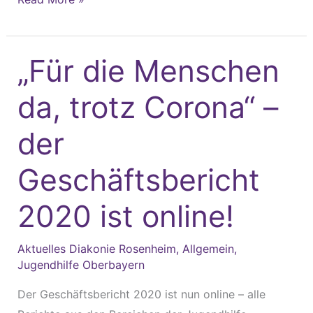
„Für die Menschen
„Für
die
da, trotz Corona“ –
Menschen
da,
der
trotz
Corona“
Geschäftsbericht
–
der
2020 ist online!
Geschäftsbericht
2020
Aktuelles Diakonie Rosenheim
,
Allgemein
,
Jugendhilfe Oberbayern
ist
online!
Der Geschäftsbericht 2020 ist nun online – alle