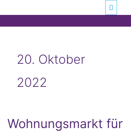
Zum
Suchen …
Haupt
Inhalt
springen
20. Oktober
2022
Wohnungsmarkt für
Wohnungsmarkt
für