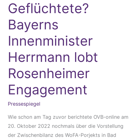
Geflüchtete?
Geflüchtete?
Bayerns
Bayerns
Innenminister
Herrmann
Innenminister
lobt
Rosenheimer
Herrmann lobt
Engagement
Rosenheimer
Engagement
Pressespiegel
Wie schon am Tag zuvor berichtete OVB-online am
20. Oktober 2022 nochmals über die Vorstellung
der Zwischenbilanz des WoFA-Porjekts in Bad