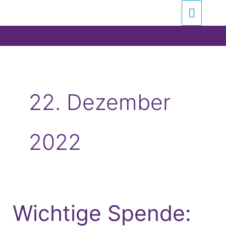
Zum
Suchen …
Haupt
Inhalt
springen
22. Dezember
2022
Wichtige Spende:
Wichtige
Spende: