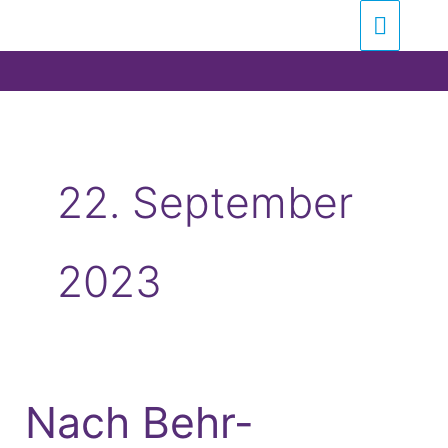
Zum
Suchen …
Haupt
Inhalt
springen
22. September
2023
Nach Behr-
Nach
Behr-