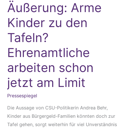
Äußerung: Arme
Äußerung:
Arme
Kinder zu den
Kinder
zu
Tafeln?
den
Tafeln?
Ehrenamtliche
Ehrenamtliche
arbeiten schon
arbeiten
schon
jetzt am Limit
jetzt
am
Pressespiegel
Limit
Die Aussage von CSU-Politikerin Andrea Behr,
Kinder aus Bürgergeld-Familien könnten doch zur
Tafel gehen, sorgt weiterhin für viel Unverständnis