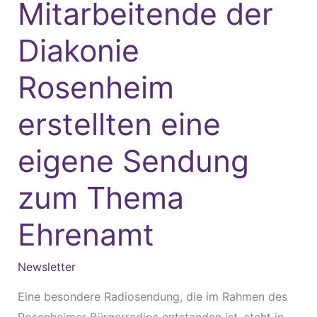
Mitarbeitende der
Rosenheim
erstellten
Diakonie
eine
Rosenheim
eigene
Sendung
erstellten eine
zum
Thema
eigene Sendung
Ehrenamt
zum Thema
Ehrenamt
Newsletter
Eine besondere Radiosendung, die im Rahmen des