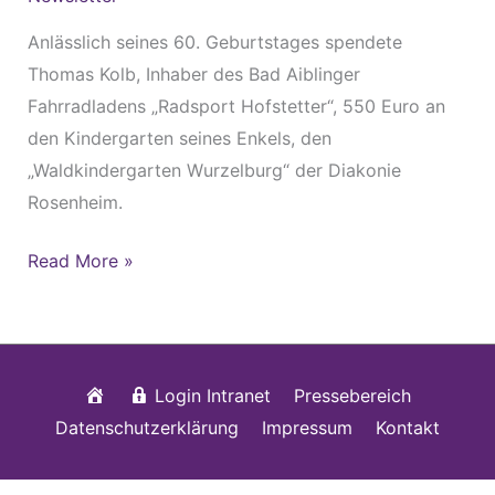
Anlässlich seines 60. Geburtstages spendete
Thomas Kolb, Inhaber des Bad Aiblinger
Fahrradladens „Radsport Hofstetter“, 550 Euro an
den Kindergarten seines Enkels, den
„Waldkindergarten Wurzelburg“ der Diakonie
Rosenheim.
Read More »
Startseite
Login Intranet
Pressebereich
Datenschutzerklärung
Impressum
Kontakt