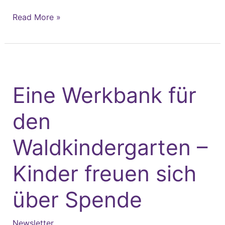
Read More »
Eine
Werkbank
Eine Werkbank für
für
den
den
Waldkindergarten
–
Waldkindergarten –
Kinder
freuen
Kinder freuen sich
sich
über Spende
über
Spende
Newsletter