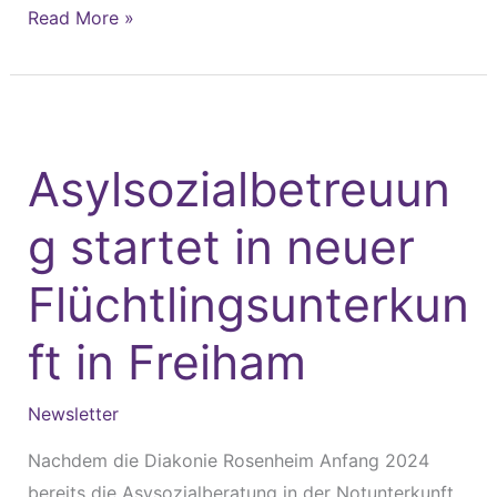
Read More »
Asylsozialbetreuung
startet
Asylsozialbetreuun
in
neuer
g startet in neuer
Flüchtlingsunterkunft
in
Flüchtlingsunterkun
Freiham
ft in Freiham
Newsletter
Nachdem die Diakonie Rosenheim Anfang 2024
bereits die Asysozialberatung in der Notunterkunft