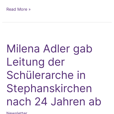
Read More »
Milena
Adler
Milena Adler gab
gab
Leitung
Leitung der
der
Schülerarche
Schülerarche in
in
Stephanskirchen
Stephanskirchen
nach
nach 24 Jahren ab
24
Jahren
ab
Newsletter