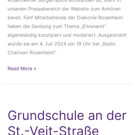
Rosenheimer Bürgerradios entstanden ist, steht in
unserem Pressebereich der Website zum Anhören
bereit. Fünf Mitarbeitende der Diakonie Rosenheim
haben die Sendung zum Thema „Ehrenamt“
eigenständig konzipiert und moderiert. Ausgestrahlt
wurde sie am 4. Juli 2024 um 19 Uhr bei „Radio
Charivari Rosenheim“.
Read More »
Grundschule
an
Grundschule an der
der
St.-
St.-Veit-Straße
Veit-