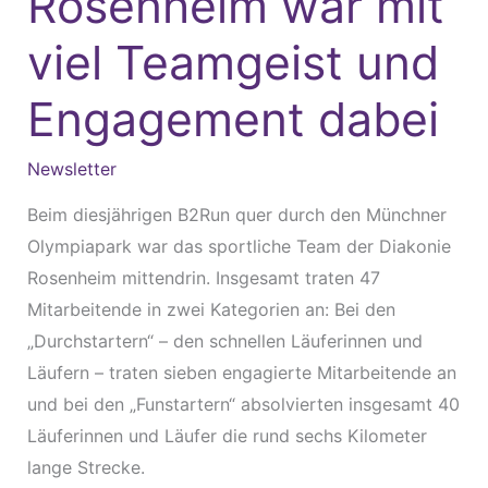
Rosenheim war mit
mit
viel
viel Teamgeist und
Teamgeist
Engagement dabei
und
Engagement
dabei
Newsletter
Beim diesjährigen B2Run quer durch den Münchner
Olympiapark war das sportliche Team der Diakonie
Rosenheim mittendrin. Insgesamt traten 47
Mitarbeitende in zwei Kategorien an: Bei den
„Durchstartern“ – den schnellen Läuferinnen und
Läufern – traten sieben engagierte Mitarbeitende an
und bei den „Funstartern“ absolvierten insgesamt 40
Läuferinnen und Läufer die rund sechs Kilometer
lange Strecke.