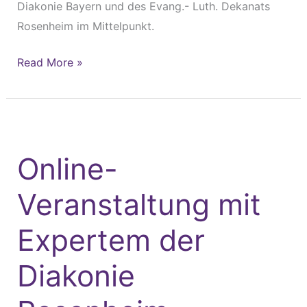
Diakonie Bayern und des Evang.- Luth. Dekanats
Rosenheim im Mittelpunkt.
Read More »
Online-
Veranstaltung
Online-
mit
Expertem
Veranstaltung mit
der
Diakonie
Expertem der
Rosenheim
erreichte
Diakonie
1.000
Teilnehmende