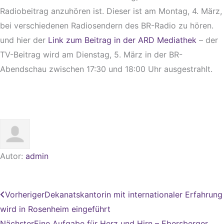
Radiobeitrag anzuhören ist. Dieser ist am Montag, 4. März,
bei verschiedenen Radiosendern des BR-Radio zu hören.
und hier der
Link zum Beitrag in der ARD Mediathek
– der
TV-Beitrag wird am Dienstag, 5. März in der BR-
Abendschau zwischen 17:30 und 18:00 Uhr ausgestrahlt.
Autor:
admin
Zurück
Nächster
Vorheriger
Dekanatskantorin mit internationaler Erfahrung
wird in Rosenheim eingeführt
Nächster
Eine Aufgabe für Herz und Hirn – Ebersberger