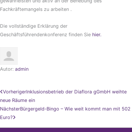
gewährleisten und aktiv an der Behebung des
Fachkräftemangels zu arbeiten .
Die vollständige Erklärung der
Geschäftsführendenkonferenz finden Sie
hier.
Autor:
admin
Zurück
Nächster
Vorheriger
Inklusionsbetrieb der Diaflora gGmbH weihte
neue Räume ein
Nächster
Bürgergeld-Bingo – Wie weit kommt man mit 502
Euro?