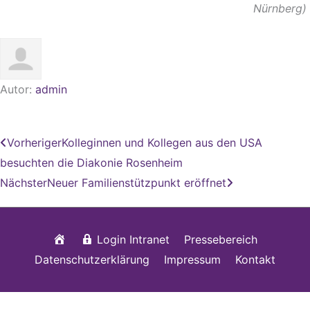
Nürnberg)
Autor:
admin
Zurück
Nächster
Vorheriger
Kolleginnen und Kollegen aus den USA
besuchten die Diakonie Rosenheim
Nächster
Neuer Familienstützpunkt eröffnet
Startseite
Login Intranet
Pressebereich
Datenschutzerklärung
Impressum
Kontakt