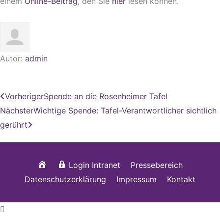
einem
Online-Beitrag
, den Sie
hier
lesen können.
Autor:
admin
Zurück
Nächster
Vorheriger
Spende an die Rosenheimer Tafel
Nächster
Wichtige Spende: Tafel-Verantwortlicher sichtlich
gerührt
Startseite
Login Intranet
Pressebereich
Datenschutzerklärung
Impressum
Kontakt