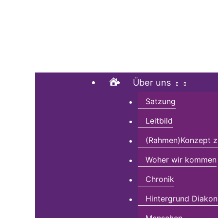
Zum
Suchen …
Inhalt
springen
Home
Über uns
Satzung
Leitbild
(Rahmen)Konzept zu
Woher wir kommen
Chronik
Hintergrund Diakon