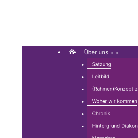
Zum
Suchen …
Inhalt
springen
Home
Über uns
Satzung
Leitbild
(Rahmen)Konzept zu
Woher wir kommen
Chronik
Hintergrund Diakon