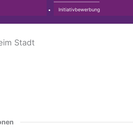
Initiativbewerbung
eim Stadt
onen