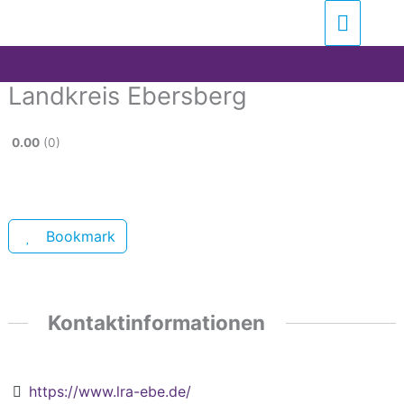
Zum
Suchen …
Haupt
Inhalt
springen
Landkreis Ebersberg
0.00
0
Bookmark
Kontaktinformationen
https://www.lra-ebe.de/