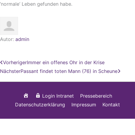
’normale‘ Leben gefunden habe.
Autor:
admin
Zurück
Nächs
Vorheriger
Immer ein offenes Ohr in der Krise
Nächster
Passant findet toten Mann (76) in Scheune
Startseite
Login Intranet
Pressebereich
Datenschutzerklärung
Impressum
Kontakt