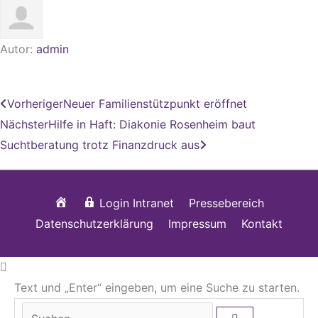
Autor:
admin
Zurück
Nächster
Vorheriger
Neuer Familienstützpunkt eröffnet
Nächster
Hilfe in Haft: Diakonie Rosenheim baut
Suchtberatung trotz Finanzdruck aus
Startseite
Login Intranet
Pressebereich
Datenschutzerklärung
Impressum
Kontakt
Text und „Enter“ eingeben, um eine Suche zu starten.