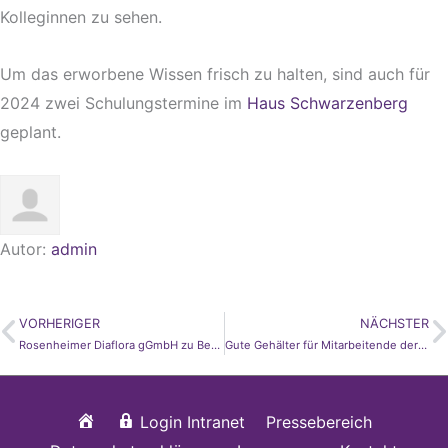
Kolleginnen zu sehen.
Um das erworbene Wissen frisch zu halten, sind auch für
2024 zwei Schulungstermine im
Haus Schwarzenberg
geplant.
Autor:
admin
VORHERIGER
NÄCHSTER
Zurück
N
Rosenheimer Diaflora gGmbH zu Besuch bei Europa-Abgeordneter in Straßburg
Gute Gehälter für Mitarbeitende der Diakonie
Startseite
Login Intranet
Pressebereich