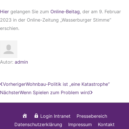
Hier
gelangen Sie zum
Online-Beitag
, der am 9. Februar
2023 in der Online-Zeitung „Wasserburger Stimme“
erschien.
Autor:
admin
Zurück
Nächster
Vorheriger
Wohnbau-Politik ist „eine Katastrophe“
Nächster
Wenn Spielen zum Problem wird
Startseite
Login Intranet
Pressebereich
Datenschutzerklärung
Impressum
Kontakt