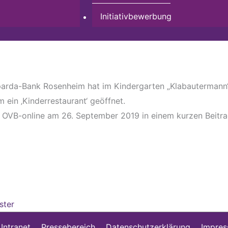
Initiativbewerbung
arda-Bank Rosenheim hat im Kindergarten „Klabautermann“,
 ein ‚Kinderrestaurant‘ geöffnet.
e OVB-online am 26. September 2019 in einem kurzen Beitra
ster
 Intranet
Pressebereich
Datenschutzerklärung
Impre