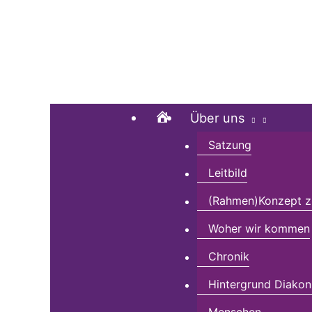
Zum
Suchen …
Inhalt
springen
Home
Über uns
Satzung
Leitbild
(Rahmen)Konzept zu
Woher wir kommen
Chronik
Hintergrund Diakon