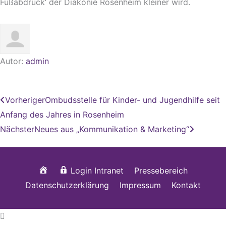
Fußabdruck‘ der Diakonie Rosenheim kleiner wird.
Autor:
admin
Zurück
Nächste
Vorheriger
Ombudsstelle für Kinder- und Jugendhilfe seit
Anfang des Jahres in Rosenheim
Nächster
Neues aus „Kommunikation & Marketing“
Startseite
Login Intranet
Pressebereich
Datenschutzerklärung
Impressum
Kontakt