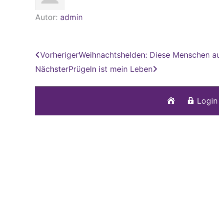
Autor:
admin
Zurück
Nächster
Vorheriger
Weihnachtshelden: Diese Menschen aus
Nächster
Prügeln ist mein Leben
Startseite
Login