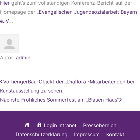
Hier
geht’s zum vollständigen Konferenz-Bericht auf der
Homepage der „
Evangelischen Jugendsozialarbeit Bayern
e. V.
„.
Autor:
admin
Zurück
Nächst
Vorheriger
Bau-Objekt der „Diaflora“-Mitarbeitenden bei
Kunstausstellung zu sehen
Nächster
Fröhliches Sommerfest am „Blauen Haus“
Startseite
Login Intranet
Pressebereich
Datenschutzerklärung
Impressum
Kontakt