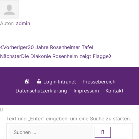
Autor:
admin
Zurück
Nächster
Vorheriger
20 Jahre Rosenheimer Tafel
Nächster
Die Diakonie Rosenheim zeigt Flagge
Startseite
Login Intranet
Pressebereich
Datenschutzerklärung
Impressum
Kontakt
Text und „Enter“ eingeben, um eine Suche zu starten.