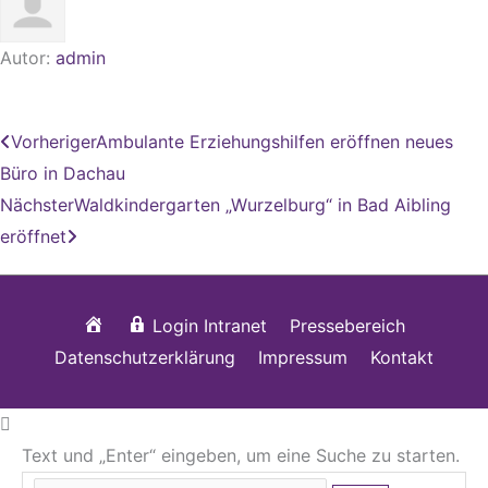
Autor:
admin
Zurück
Nächster
Vorheriger
Ambulante Erziehungshilfen eröffnen neues
Büro in Dachau
Nächster
Waldkindergarten „Wurzelburg“ in Bad Aibling
eröffnet
Startseite
Login Intranet
Pressebereich
Datenschutzerklärung
Impressum
Kontakt
Text und „Enter“ eingeben, um eine Suche zu starten.