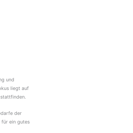
ung und
kus liegt auf
tattfinden.
edarfe der
für ein gutes