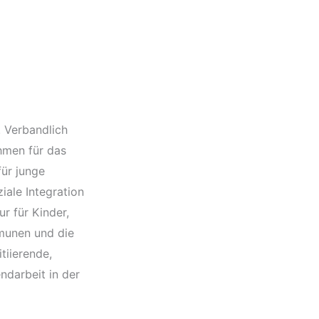
 Verbandlich
hmen für das
für junge
iale Integration
r für Kinder,
mmunen und die
tiierende,
ndarbeit in der