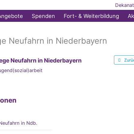
Dekanat
Angebote
Spenden
Fort- & Weiterbildung
Ak
e Neufahrn in Niederbayern
ge Neufahrn in Niederbayern
Zurü
ugend(sozial)arbeit
ionen
Neufahrn in Ndb.