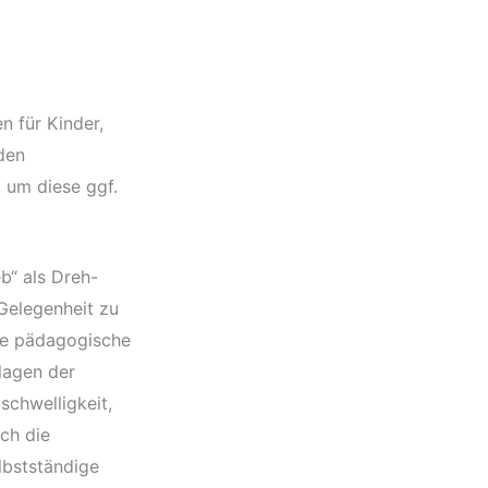
n für Kinder,
 den
 um diese ggf.
b“ als Dreh-
Gelegenheit zu
Die pädagogische
lagen der
schwelligkeit,
ch die
lbstständige