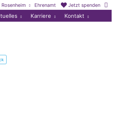
 Rosenheim
Ehrenamt
Jetzt spenden
tuelles
Karriere
Kontakt
ck