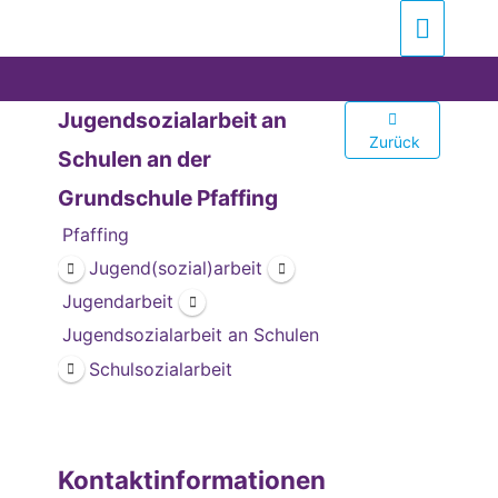
Zum
Suchen …
Haupt
Inhalt
springen
Jugendsozialarbeit an
Zurück
Schulen an der
Grundschule Pfaffing
Pfaffing
Jugend(sozial)arbeit
Jugendarbeit
Jugendsozialarbeit an Schulen
Schulsozialarbeit
Kontaktinformationen