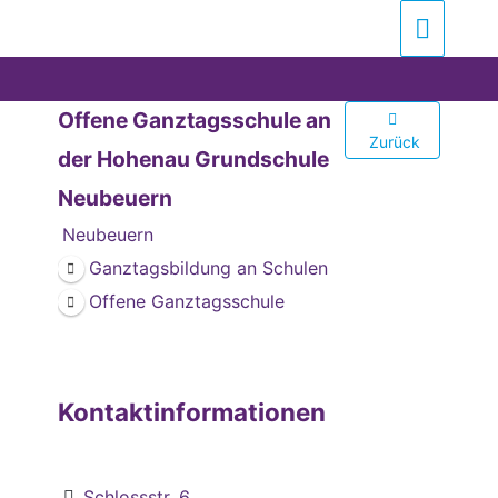
Zum
Suchen …
Haupt
Inhalt
springen
Offene Ganztagsschule an
Zurück
der Hohenau Grundschule
Neubeuern
Neubeuern
Ganztagsbildung an Schulen
Offene Ganztagsschule
Kontaktinformationen
Schlossstr. 6,