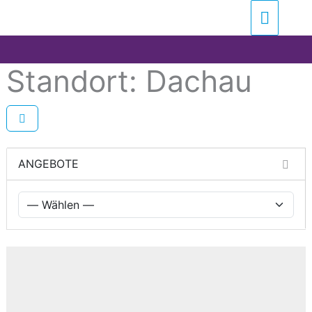
Zum
Suchen …
Haupt
Inhalt
springen
Standort: Dachau
ANGEBOTE