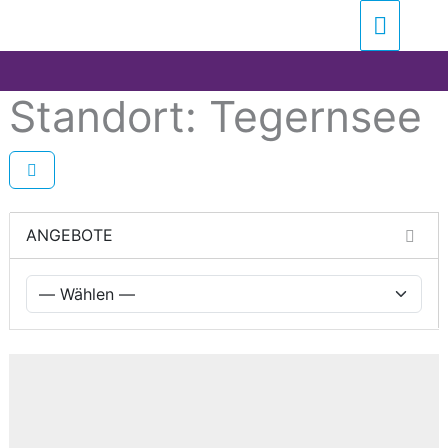
Zum
Suchen …
Haupt
Inhalt
springen
Standort: Tegernsee
ANGEBOTE