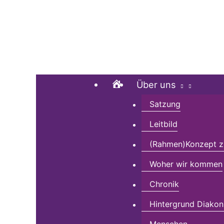
Zum
Suchen …
Inhalt
springen
Home
Über uns
Satzung
Leitbild
(Rahmen)Konzept zu
Woher wir kommen
Chronik
Hintergrund Diakon