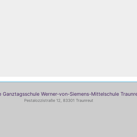
 Ganztagsschule Werner-von-Siemens-Mittelschule Traunr
Pestalozzistraße 12, 83301 Traunreut