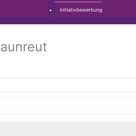
Initiativbewerbung
raunreut