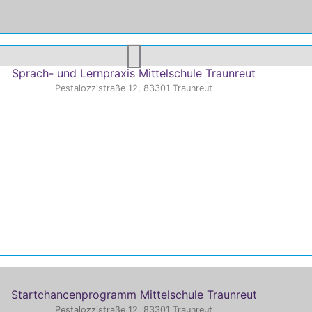
Sprach- und Lernpraxis Mittelschule Traunreut
Pestalozzistraße 12, 83301 Traunreut
Startchancenprogramm Mittelschule Traunreut
Pestalozzistraße 12, 83301 Traunreut