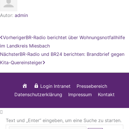
Autor:
admin
Zurück
Nächster
Vorheriger
BR-Radio berichtet über Wohnungsnotfallhilfe
im Landkreis Miesbach
Nächster
BR-Radio und BR24 berichten: Brandbrief gegen
Kita-Quereinsteiger
Startseite
Login Intranet
Pressebereich
Datenschutzerklärung
Impressum
Kontakt
Text und „Enter“ eingeben, um eine Suche zu starten.