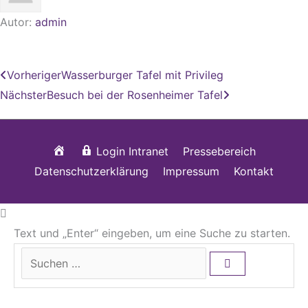
Autor:
admin
Zurück
Nächster
Vorheriger
Wasserburger Tafel mit Privileg
Nächster
Besuch bei der Rosenheimer Tafel
Startseite
Login Intranet
Pressebereich
Datenschutzerklärung
Impressum
Kontakt
Text und „Enter“ eingeben, um eine Suche zu starten.