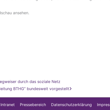
dschau ansehen.
Nächster
egweiser durch das soziale Netz
eitung BTHG“ bundesweit vorgestellt
 Intranet
Pressebereich
Datenschutzerklärung
Impre