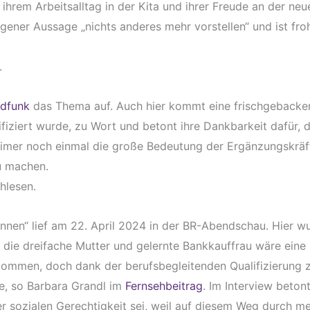
hrem Arbeitsalltag in der Kita und ihrer Freude an der neue
gener Aussage „nichts anderes mehr vorstellen“ und ist fro
.
ndfunk
das Thema auf. Auch hier kommt eine frischgebacke
ifiziert wurde, zu Wort und betont ihre Dankbarkeit dafür, 
eimer noch einmal die große Bedeutung der Ergänzungskräft
u machen.
hlesen.
nnen“ lief am 22. April 2024 in der BR-Abendschau. Hier wu
ür die dreifache Mutter und gelernte Bankkauffrau wäre eine 
gekommen, doch dank der berufsbegleitenden Qualifizierung
ue, so Barbara Grandl im
Fernsehbeitrag
. Im Interview beton
er sozialen Gerechtigkeit sei, weil auf diesem Weg durch m