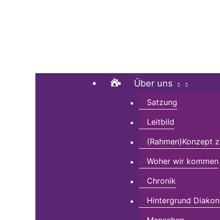
Zum
Suchen …
Inhalt
springen
Home
Über uns
Satzung
Leitbild
(Rahmen)Konzept zu
Woher wir kommen
Chronik
Hintergrund Diakon