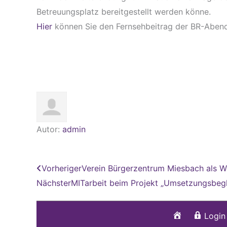
Betreuungsplatz bereitgestellt werden könne.
Hier
können Sie den Fernsehbeitrag der BR-Aben
Autor:
admin
Zurück
Vorheriger
Verein Bürgerzentrum Miesbach als W
Nächster
MITarbeit beim Projekt „Umsetzungsbegl
Startseite
Login