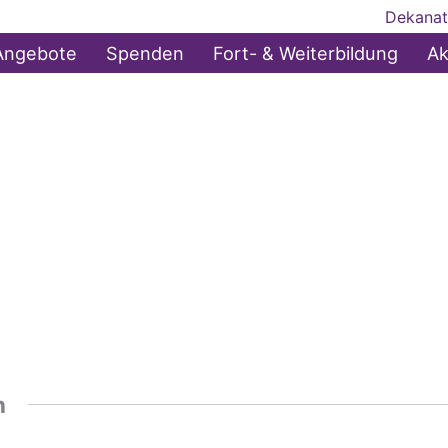
Dekanat
Angebote
Spenden
Fort- & Weiterbildung
Ak
n