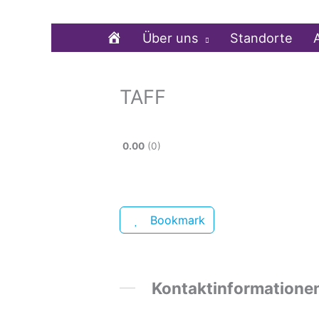
Zum
Inhalt
Home
Über uns
Standorte
springen
TAFF
0.00
0
Bookmark
Kontaktinformatione