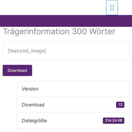
Zum
Suchen …
Haupt
Inhalt
springen
Trägerinformation 300 Wörter
[featured_image]
Download
Version
Download
12
Dateigröße
214.24 KB