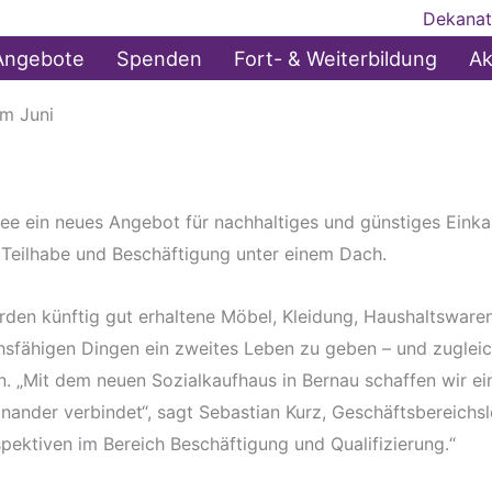
Dekanat
Angebote
Spenden
Fort- & Weiterbildung
Ak
im Juni
ee ein neues Angebot für nachhaltiges und günstiges Einka
Teilhabe und Beschäftigung unter einem Dach.
den künftig gut erhaltene Möbel, Kleidung, Haushaltsware
uchsfähigen Dingen ein zweites Leben zu geben – und zugle
 „Mit dem neuen Sozialkaufhaus in Bernau schaffen wir ei
nander verbindet“, sagt Sebastian Kurz, Geschäftsbereichsl
spektiven im Bereich Beschäftigung und Qualifizierung.“