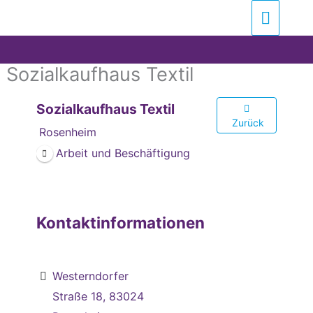
Zum
Suchen …
Haupt
Inhalt
springen
Sozialkaufhaus Textil
Sozialkaufhaus Textil
Zurück
Rosenheim
Arbeit und Beschäftigung
Kontaktinformationen
Westerndorfer
Straße 18, 83024