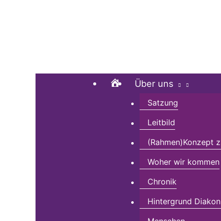
Zum
Suchen …
Inhalt
springen
Home
Über uns
Satzung
Leitbild
(Rahmen)Konzept zu
Woher wir kommen
Chronik
Hintergrund Diakon