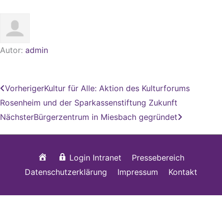
Autor:
admin
Zurück
Nächster
Vorheriger
Kultur für Alle: Aktion des Kulturforums
Rosenheim und der Sparkassenstiftung Zukunft
Nächster
Bürgerzentrum in Miesbach gegründet
Startseite
Login Intranet
Pressebereich
Datenschutzerklärung
Impressum
Kontakt