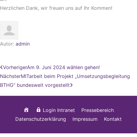
Herzlichen Dank, wir freuen uns auf Ihr Kommen!
Autor:
admin
Zurück
Nächster
Vorheriger
Am 9. Juni 2024 wählen gehen!
Nächster
MITarbeit beim Projekt „Umsetzungsbegleitung
BTHG“ bundesweit vorgestellt
Startseite
Login Intranet
Pressebereich
Datenschutzerklärung
Impressum
Kontakt