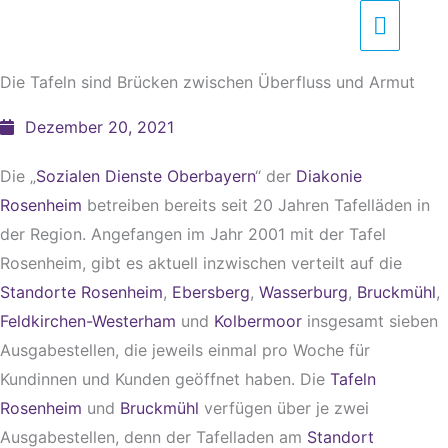
Zum
Haupt
Inhalt
springen
Die Tafeln sind Brücken zwischen Überfluss und Armut
Dezember 20, 2021
Die „
Sozialen Dienste Oberbayern
“ der
Diakonie
Rosenheim
betreiben bereits seit 20 Jahren Tafelläden in
der Region. Angefangen im Jahr 2001 mit der Tafel
Rosenheim, gibt es aktuell inzwischen verteilt auf die
Standorte Rosenheim
,
Ebersberg
,
Wasserburg
,
Bruckmühl
,
Feldkirchen-Westerham
und
Kolbermoor
insgesamt sieben
Ausgabestellen, die jeweils einmal pro Woche für
Kundinnen und Kunden geöffnet haben. Die
Tafeln
Rosenheim
und
Bruckmühl
verfügen über je zwei
Ausgabestellen, denn der Tafelladen am
Standort