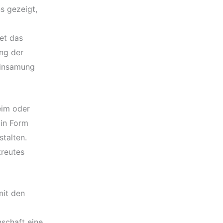
s gezeigt,
et das
ung der
reinsamung
eim oder
 in Form
stalten.
treutes
mit den
schaft eine