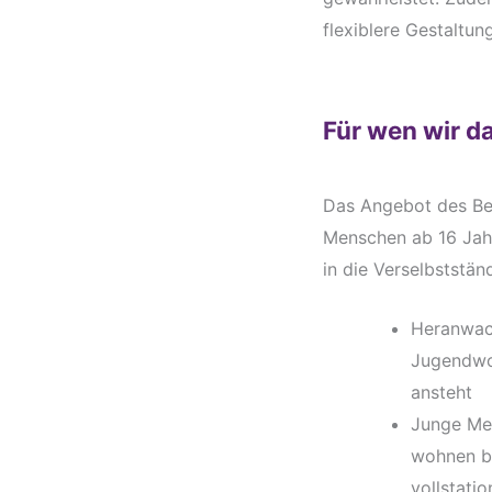
flexiblere Gestaltun
Für wen wir d
Das Angebot des Bet
Menschen ab 16 Jah
in die Verselbstständ
Heranwach
Jugendwoh
ansteht
Junge Men
wohnen bl
vollstati