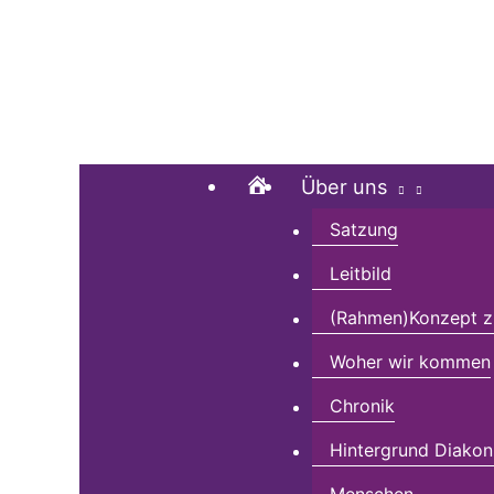
Zum
Suchen …
Inhalt
springen
Home
Über uns
Satzung
Leitbild
(Rahmen)Konzept zu
Woher wir kommen
Chronik
Hintergrund Diakon