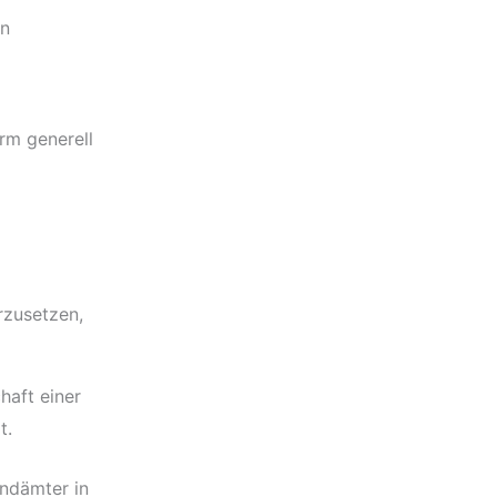
en
rm generell
rzusetzen,
haft einer
t.
endämter in