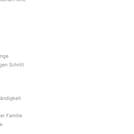
unge
en Schritt
tändigkeit
er Familie
ne