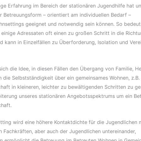
ige Erfahrung im Bereich der stationären Jugendhilfe hat un
r Betreuungsform – orientiert am individuellen Bedarf –
hnsettings geeignet und notwendig sein können. So bedeut
 einige Adressaten oft einen zu großen Schritt in die Richt
nd kann in Einzelfällen zu Überforderung, Isolation und Ve
sich die Idee, in diesen Fällen den Übergang von Familie, H
 die Selbstständigkeit über ein gemeinsames Wohnen, z.B.
ft in kleineren, leichter zu bewältigenden Schritten zu ge
eiterung unseres stationären Angebotsspektrums um ein Be
haft.
tting wird eine höhere Kontaktdichte für die Jugendlichen 
 Fachkräften, aber auch der Jugendlichen untereinander,
m ermöglicht die Betreuung im Betreuten Wohnen in Gemein