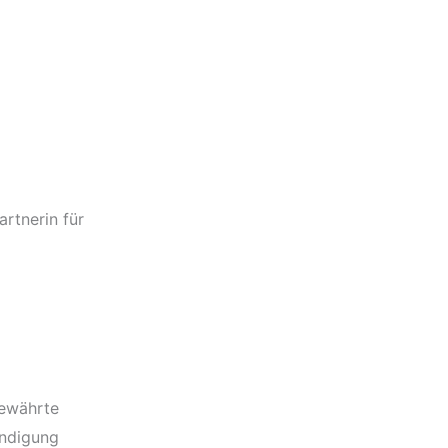
rtnerin für
bewährte
ändigung