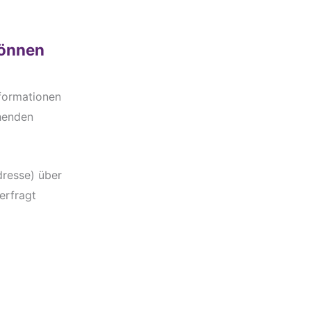
können
nformationen
henden
dresse) über
 erfragt