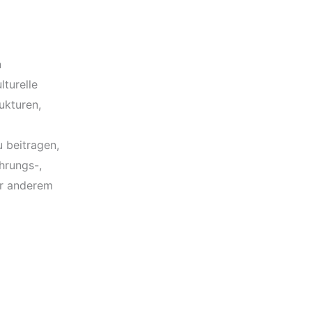
n
turelle
ukturen,
u beitragen,
hrungs-,
er anderem