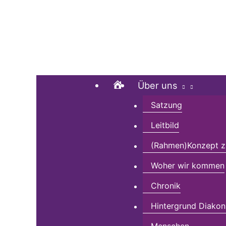
Zum
Suchen …
Inhalt
springen
Home
Über uns
Satzung
Leitbild
(Rahmen)Konzept zu
Woher wir kommen
Chronik
Hintergrund Diakon