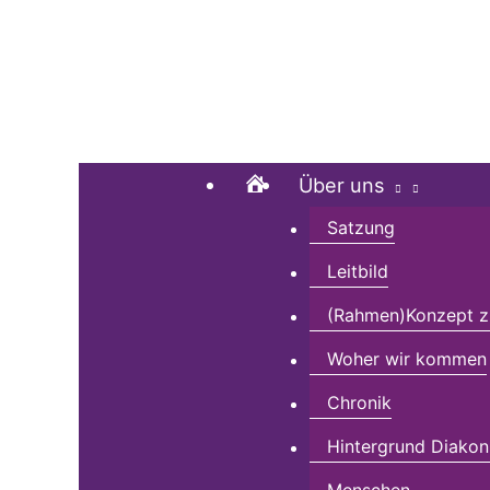
Zum
Suchen …
Inhalt
springen
Home
Über uns
Satzung
Leitbild
(Rahmen)Konzept zu
Woher wir kommen
Chronik
Hintergrund Diakon