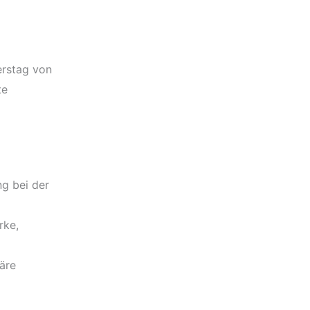
erstag von
te
g bei der
rke,
äre