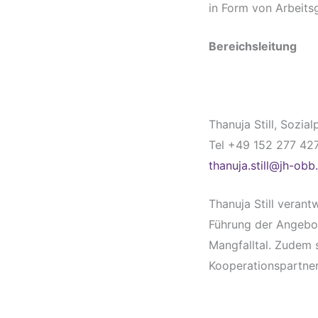
in Form von Arbeitsg
Bereichsleitung
Thanuja Still, Sozia
Tel +49 152 277 42
thanuja.still@jh-obb
Thanuja Still verant
Führung der Angebot
Mangfalltal. Zudem s
Kooperationspartner