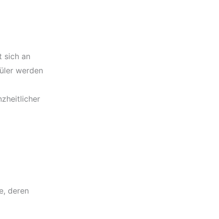
 sich an
hüler werden
zheitlicher
e, deren