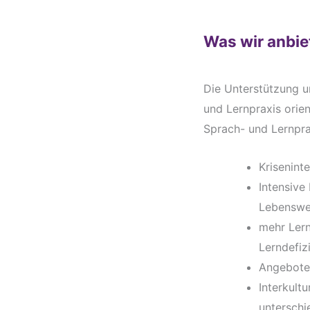
Was wir anbie
Die Unterstützung u
und Lernpraxis orie
Sprach- und Lernpra
Krisenint
Intensive
Lebenswel
mehr Lern
Lerndefi
Angebote 
Interkult
unterschi