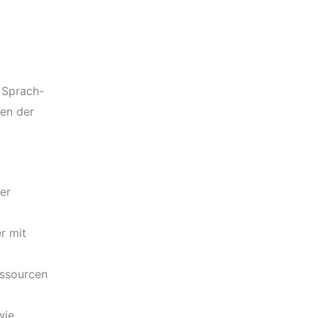
 Sprach-
men der
er
r mit
essourcen
wie