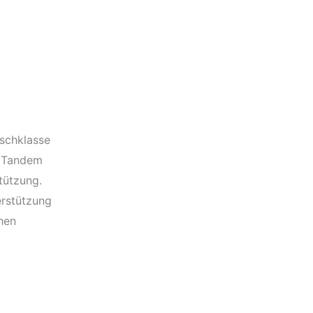
tschklasse
m Tandem
tützung.
erstützung
chen