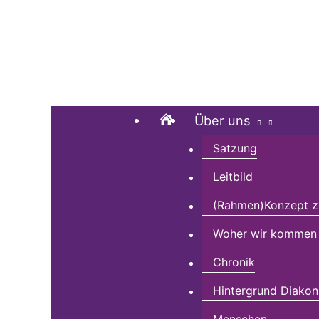
Zum
Suchen …
Inhalt
springen
Home
Über uns
Satzung
Leitbild
(Rahmen)Konzept zu
Woher wir kommen
Chronik
Hintergrund Diakon