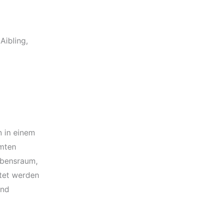
Aibling,
n in einem
amten
ebensraum,
ltet werden
und