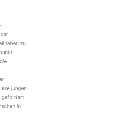
-
über
eilhaben zu
punkt
die
er
Diese jungen
e gefordert
nschen in